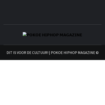
𝗣
𝗛𝗜
DIT IS VOOR DE CULTUUR! | POKOE HIPHOP MAGAZINE ©
𝗠𝗔𝗚