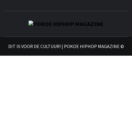
𝗣
𝗛𝗜
DIT IS VOOR DE CULTUUR! | POKOE HIPHOP MAGAZINE ©
𝗠𝗔𝗚