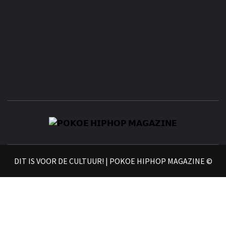
𝗣
𝗛𝗜
DIT IS VOOR DE CULTUUR! | POKOE HIPHOP MAGAZINE ©
𝗠𝗔𝗚