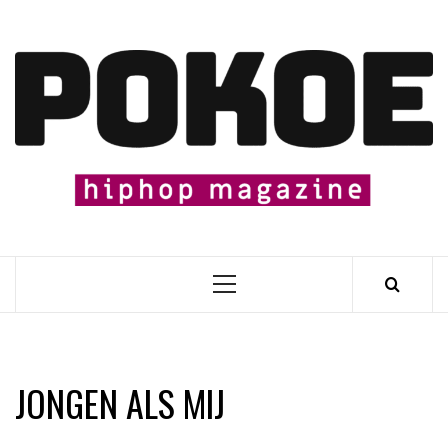
Skip
to
content

Primary
Menu
JONGEN ALS MIJ