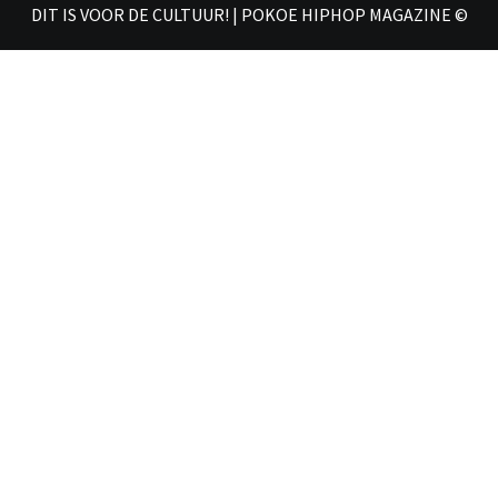
DIT IS VOOR DE CULTUUR! | POKOE HIPHOP MAGAZINE ©
𝗠𝗔𝗚