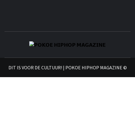
𝗣
𝗛𝗜
DIT IS VOOR DE CULTUUR! | POKOE HIPHOP MAGAZINE ©
𝗠𝗔𝗚