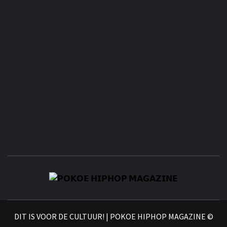
𝗣
𝗛𝗜
DIT IS VOOR DE CULTUUR! | POKOE HIPHOP MAGAZINE ©