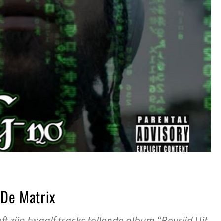
 De Matrix
 zijn twaalf tracks tellende album “Bevrijd Uit