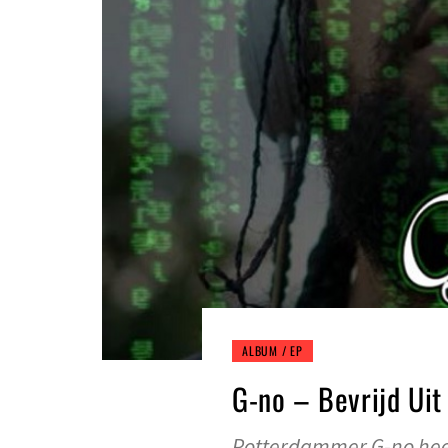
ALBUM / EP
G-no – Bevrijd Uit
Rotterdammer G-no heeft