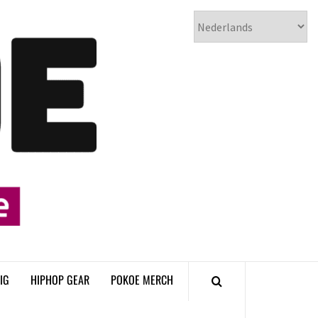
𝗣𝗢𝗞𝗢𝗘
𝗛𝗜𝗣𝗛𝗢𝗣
𝗠𝗔𝗚𝗔𝗭𝗜𝗡𝗘
IG
HIPHOP GEAR
POKOE MERCH