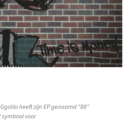
Ggstilo heeft zijn EP genaamd “88”
t symbool voor