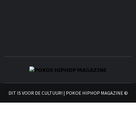
𝗣
𝗛𝗜
DIT IS VOOR DE CULTUUR! | POKOE HIPHOP MAGAZINE ©
𝗠𝗔𝗚