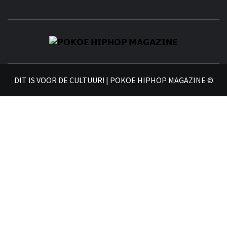
𝗣
𝗛𝗜
DIT IS VOOR DE CULTUUR! | POKOE HIPHOP MAGAZINE ©
𝗠𝗔𝗚