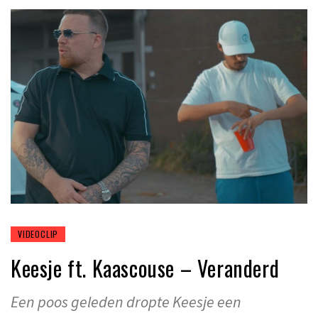
VIDEOCLIP
Keesje ft. Kaascouse – Veranderd
Een poos geleden dropte Keesje een