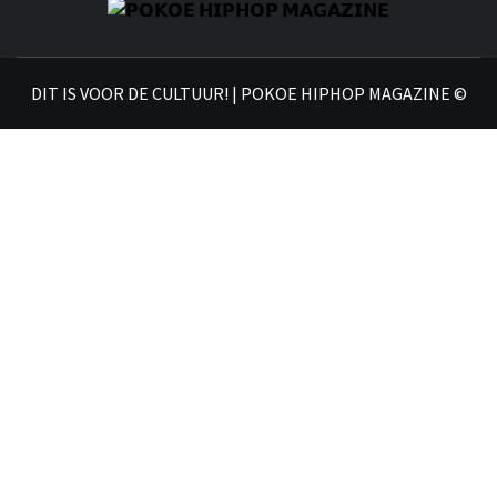
𝗣
𝗛𝗜
DIT IS VOOR DE CULTUUR! | POKOE HIPHOP MAGAZINE ©
𝗠𝗔𝗚