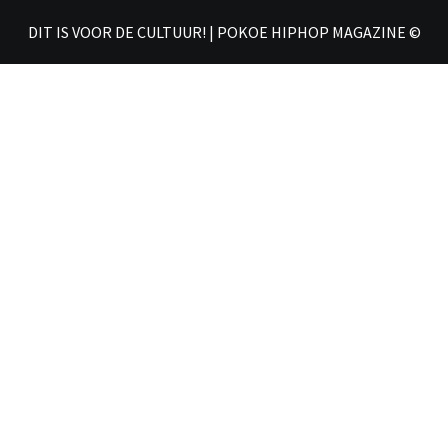
𝗛𝗜
DIT IS VOOR DE CULTUUR! | POKOE HIPHOP MAGAZINE ©
𝗠𝗔𝗚