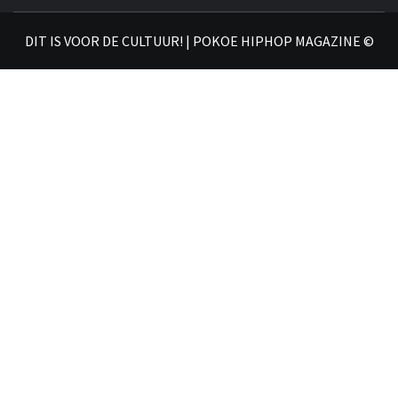
𝗛𝗜
DIT IS VOOR DE CULTUUR! | POKOE HIPHOP MAGAZINE ©
𝗠𝗔𝗚