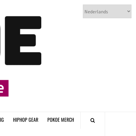
𝗣𝗢𝗞𝗢𝗘
𝗛𝗜𝗣𝗛𝗢𝗣
𝗠𝗔𝗚𝗔𝗭𝗜𝗡𝗘
IG
HIPHOP GEAR
POKOE MERCH