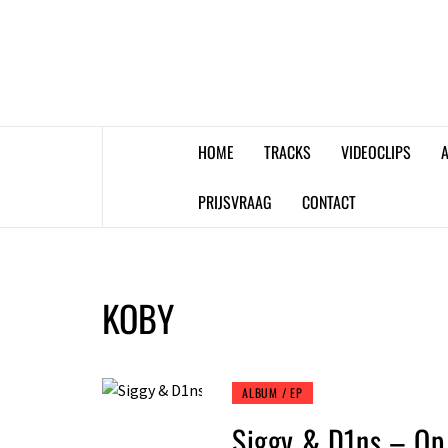
Skip
to
content
HOME
TRACKS
VIDEOCLIPS
A
PRIJSVRAAG
CONTACT
KOBY
ALBUM / EP
Siggy & D1ns – Op