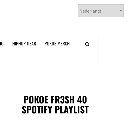
𝗞𝗢𝗘 𝗛𝗜𝗣𝗛𝗢𝗣
𝗠𝗔𝗚𝗔𝗭𝗜𝗡𝗘
IG
HIPHOP GEAR
POKOE MERCH
POKOE FR3SH 40
SPOTIFY PLAYLIST