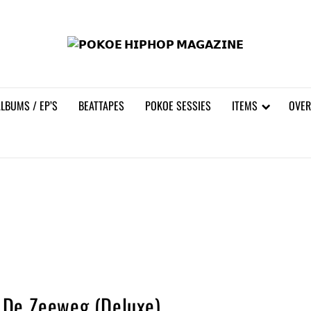
𝗣𝗢
LBUMS / EP’S
BEATTAPES
POKOE SESSIES
ITEMS
OVER
 De Zeeweg (Deluxe)