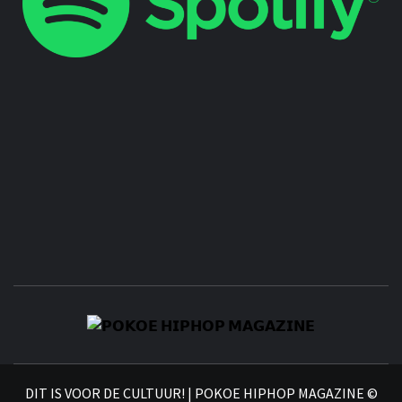
𝗣
𝗛𝗜
DIT IS VOOR DE CULTUUR! | POKOE HIPHOP MAGAZINE ©