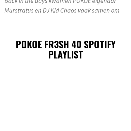
Back in the days kwamen POKOE eigenaar
Murstratus en DJ Kid Chaos vaak samen om
POKOE FR3SH 40 SPOTIFY
PLAYLIST