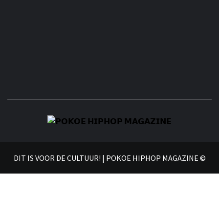
𝗣
𝗛𝗜
DIT IS VOOR DE CULTUUR! | POKOE HIPHOP MAGAZINE ©
𝗠𝗔𝗚