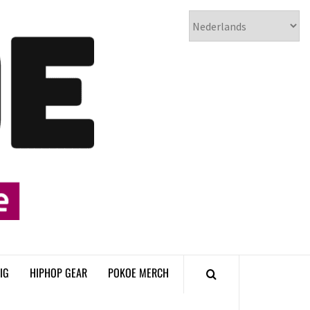
𝗣𝗢𝗞𝗢𝗘
𝗛𝗜𝗣𝗛𝗢𝗣
𝗠𝗔𝗚𝗔𝗭𝗜𝗡𝗘
IG
HIPHOP GEAR
POKOE MERCH