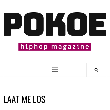
Skip
to
content

Primary
Menu
LAAT ME LOS