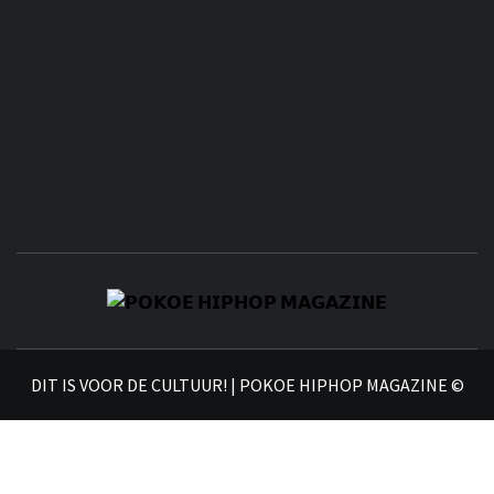
𝗣
𝗛𝗜
DIT IS VOOR DE CULTUUR! | POKOE HIPHOP MAGAZINE ©
𝗠𝗔𝗚