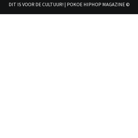
DIT IS VOOR DE CULTUUR! | POKOE HIPHOP MAGAZINE ©
𝗠𝗔𝗚