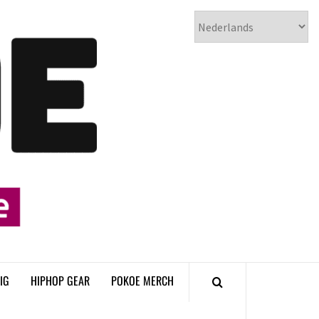
𝗣𝗢𝗞𝗢𝗘
𝗛𝗜𝗣𝗛𝗢𝗣
𝗠𝗔𝗚𝗔𝗭𝗜𝗡𝗘
IG
HIPHOP GEAR
POKOE MERCH