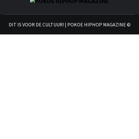
𝗣
𝗛𝗜
DIT IS VOOR DE CULTUUR! | POKOE HIPHOP MAGAZINE ©
𝗠𝗔𝗚