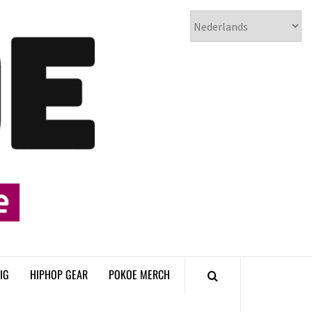
𝗣𝗢𝗞𝗢𝗘
𝗛𝗜𝗣𝗛𝗢𝗣
𝗠𝗔𝗚𝗔𝗭𝗜𝗡𝗘
IG
HIPHOP GEAR
POKOE MERCH