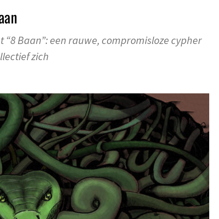
aan
et “8 Baan”: een rauwe, compromisloze cypher
lectief zich