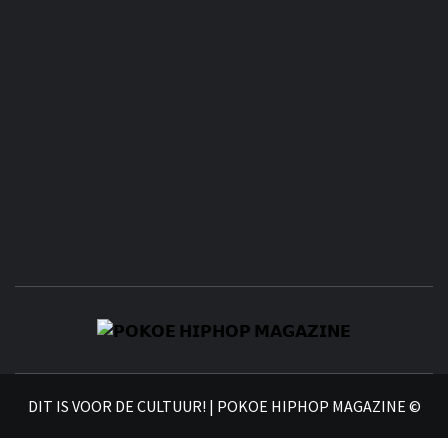
𝗣
𝗛𝗜
DIT IS VOOR DE CULTUUR! | POKOE HIPHOP MAGAZINE ©
𝗠𝗔𝗚