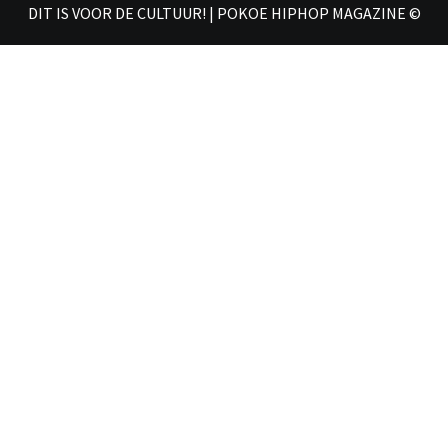
DIT IS VOOR DE CULTUUR! | POKOE HIPHOP MAGAZINE ©
𝗠𝗔𝗚