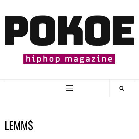
Skip
to
content

Primary
Menu
LEMM$