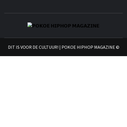
𝗣
𝗛𝗜
DIT IS VOOR DE CULTUUR! | POKOE HIPHOP MAGAZINE ©
𝗠𝗔𝗚