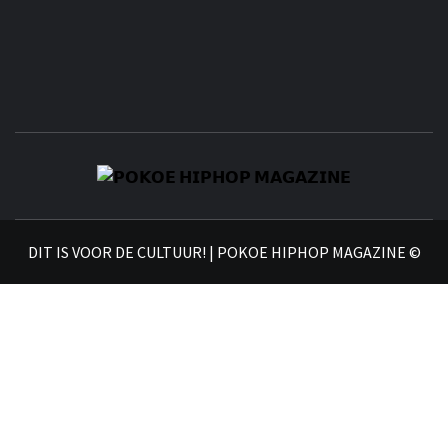
𝗣
𝗛𝗜
DIT IS VOOR DE CULTUUR! | POKOE HIPHOP MAGAZINE ©
𝗠𝗔𝗚