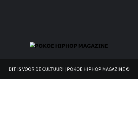
𝗣
𝗛𝗜
DIT IS VOOR DE CULTUUR! | POKOE HIPHOP MAGAZINE ©
𝗠𝗔𝗚