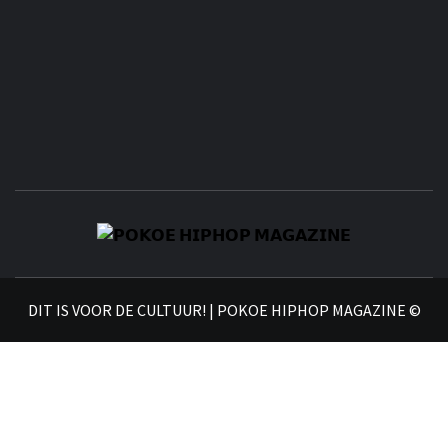
𝗣
𝗛𝗜
DIT IS VOOR DE CULTUUR! | POKOE HIPHOP MAGAZINE ©
𝗠𝗔𝗚