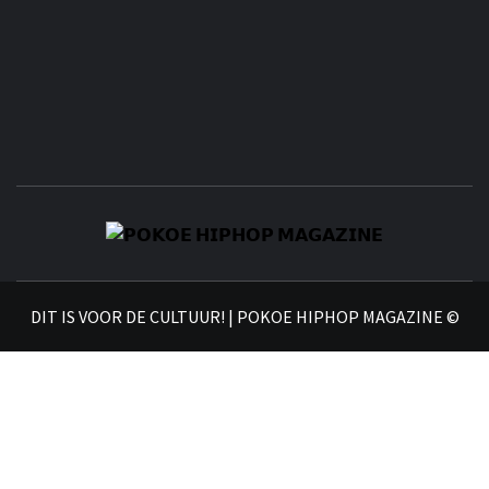
𝗣
𝗛𝗜
DIT IS VOOR DE CULTUUR! | POKOE HIPHOP MAGAZINE ©
𝗠𝗔𝗚