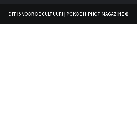
𝗛𝗜
DIT IS VOOR DE CULTUUR! | POKOE HIPHOP MAGAZINE ©
𝗠𝗔𝗚