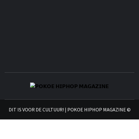
𝗣
𝗛𝗜
DIT IS VOOR DE CULTUUR! | POKOE HIPHOP MAGAZINE ©
𝗠𝗔𝗚