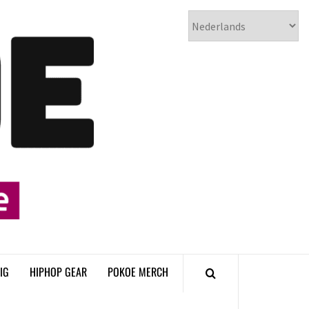
𝗣𝗢𝗞𝗢𝗘
𝗛𝗜𝗣𝗛𝗢𝗣
𝗠𝗔𝗚𝗔𝗭𝗜𝗡𝗘
IG
HIPHOP GEAR
POKOE MERCH