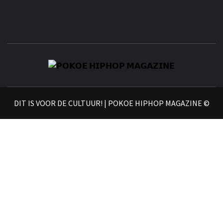
𝗣
𝗛𝗜
DIT IS VOOR DE CULTUUR! | POKOE HIPHOP MAGAZINE ©
𝗠𝗔𝗚