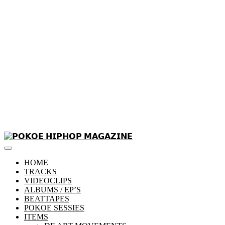
Skip
to
Primary
content
𝗣𝗢𝗞𝗢𝗘 𝗛𝗜𝗣𝗛𝗢𝗣 𝗠𝗔𝗚𝗔𝗭𝗜𝗡𝗘
Menu
HOME
TRACKS
VIDEOCLIPS
ALBUMS / EP’S
BEATTAPES
POKOE SESSIES
ITEMS