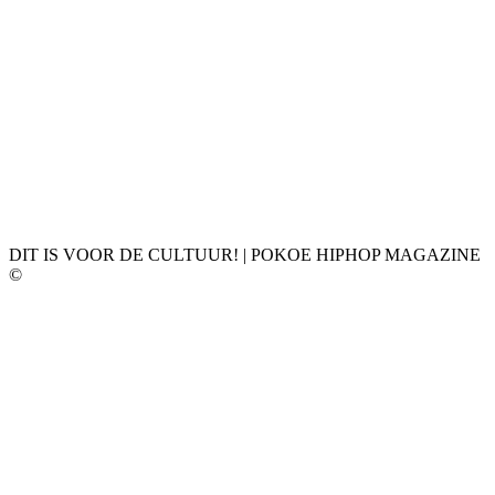
DIT IS VOOR DE CULTUUR! | POKOE HIPHOP MAGAZINE
©
𝗣𝗢𝗞𝗢𝗘 𝗛𝗜𝗣𝗛𝗢𝗣 𝗠𝗔𝗚𝗔𝗭𝗜𝗡𝗘