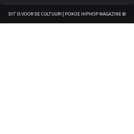
𝗛𝗜
DIT IS VOOR DE CULTUUR! | POKOE HIPHOP MAGAZINE ©
𝗠𝗔𝗚