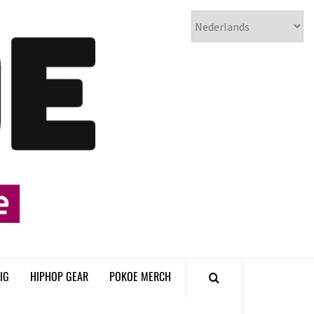
𝗣𝗢𝗞𝗢𝗘
𝗛𝗜𝗣𝗛𝗢𝗣
𝗠𝗔𝗚𝗔𝗭𝗜𝗡𝗘
IG
HIPHOP GEAR
POKOE MERCH