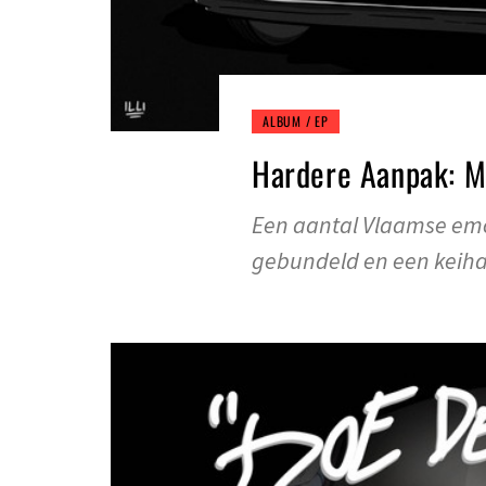
ALBUM / EP
Hardere Aanpak: Mi
Een aantal Vlaamse em
gebundeld en een keih