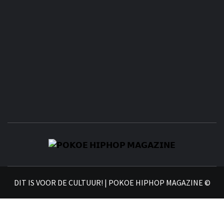
𝗣
𝗛𝗜
DIT IS VOOR DE CULTUUR! | POKOE HIPHOP MAGAZINE ©
𝗠𝗔𝗚