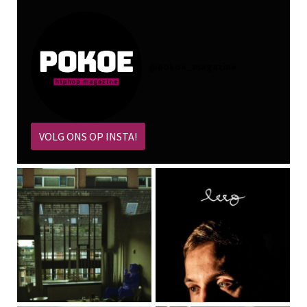
@
pokoe_magazine
VOLG ONS OP INSTA!