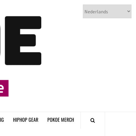
𝗣𝗢𝗞𝗢𝗘
𝗛𝗜𝗣𝗛𝗢𝗣
𝗠𝗔𝗚𝗔𝗭𝗜𝗡𝗘
IG
HIPHOP GEAR
POKOE MERCH