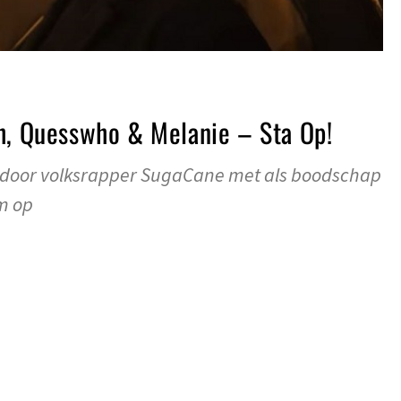
h, Quesswho & Melanie – Sta Op!
n door volksrapper SugaCane met als boodschap
m op