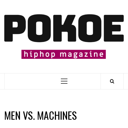
Skip
to
content

Primary
Menu
MEN VS. MACHINES