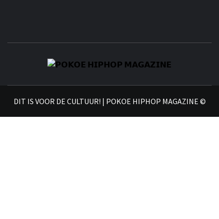
𝗣
𝗛𝗜
DIT IS VOOR DE CULTUUR! | POKOE HIPHOP MAGAZINE ©
𝗠𝗔𝗚