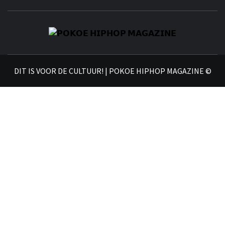
𝗣
𝗛𝗜
DIT IS VOOR DE CULTUUR! | POKOE HIPHOP MAGAZINE ©
𝗠𝗔𝗚