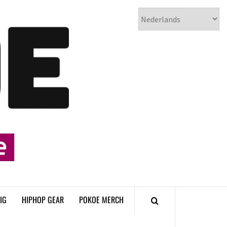
𝗣𝗢𝗞𝗢𝗘
𝗛𝗜𝗣𝗛𝗢𝗣
𝗠𝗔𝗚𝗔𝗭𝗜𝗡𝗘
IG
HIPHOP GEAR
POKOE MERCH