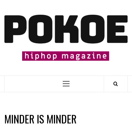
Skip
to
content

Primary
Menu
MINDER IS MINDER