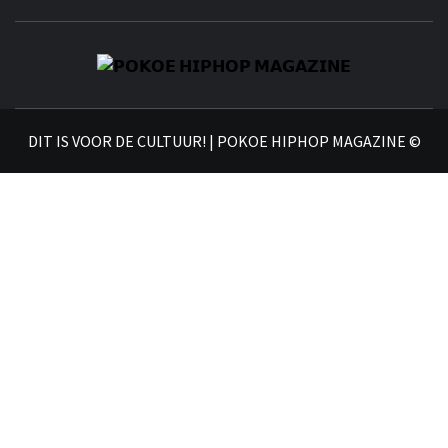
𝗣
𝗛𝗜
DIT IS VOOR DE CULTUUR! | POKOE HIPHOP MAGAZINE ©
𝗠𝗔𝗚