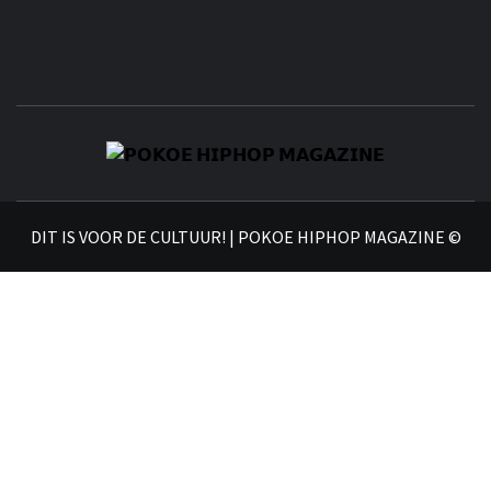
𝗣
𝗛𝗜
DIT IS VOOR DE CULTUUR! | POKOE HIPHOP MAGAZINE ©
𝗠𝗔𝗚