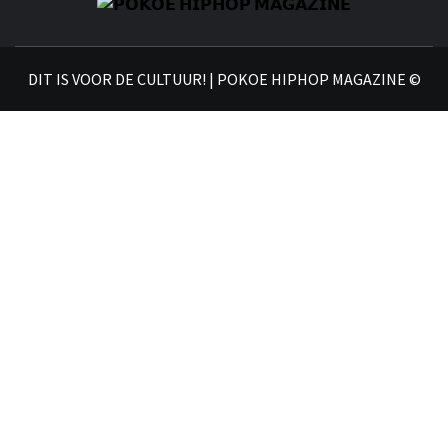
𝗣
𝗛𝗜
DIT IS VOOR DE CULTUUR! | POKOE HIPHOP MAGAZINE ©
𝗠𝗔𝗚