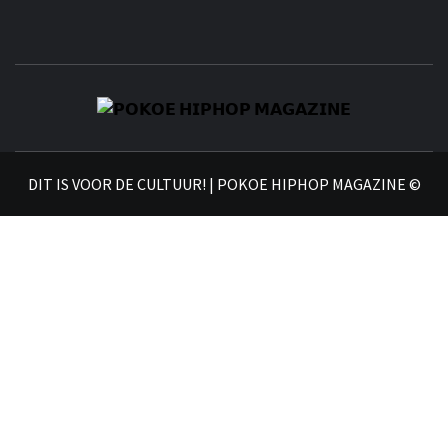
𝗣
𝗛𝗜
DIT IS VOOR DE CULTUUR! | POKOE HIPHOP MAGAZINE ©
𝗠𝗔𝗚