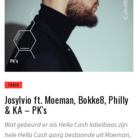
TRACK
Josylvio ft. Moeman, Bokke8, Philly
& KA – PK’s
Wat gebeurd er als Hella Cash labelbaas zijn
hele Hella Cash gang bestaande uit Moeman,