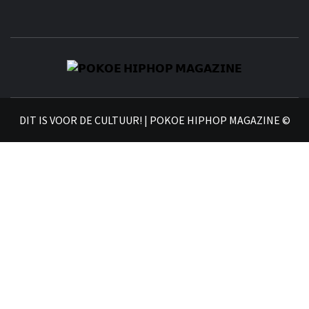
𝗣
𝗛𝗜
DIT IS VOOR DE CULTUUR! | POKOE HIPHOP MAGAZINE ©
𝗠𝗔𝗚