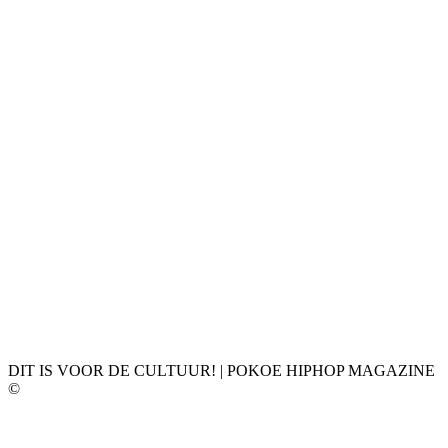
DIT IS VOOR DE CULTUUR! | POKOE HIPHOP MAGAZINE
©
𝗣𝗢𝗞𝗢𝗘 𝗛𝗜𝗣𝗛𝗢𝗣 𝗠𝗔𝗚𝗔𝗭𝗜𝗡𝗘