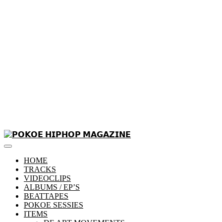
Skip
to
Primary
content
𝗣𝗢𝗞𝗢𝗘 𝗛𝗜𝗣𝗛𝗢𝗣 𝗠𝗔𝗚𝗔𝗭𝗜𝗡𝗘
Menu
HOME
TRACKS
VIDEOCLIPS
ALBUMS / EP’S
BEATTAPES
POKOE SESSIES
ITEMS