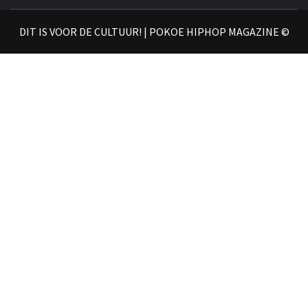
𝗛𝗜
DIT IS VOOR DE CULTUUR! | POKOE HIPHOP MAGAZINE ©
𝗠𝗔𝗚