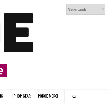
𝗣𝗢𝗞𝗢𝗘
𝗛𝗜𝗣𝗛𝗢𝗣
𝗠𝗔𝗚𝗔𝗭𝗜𝗡𝗘
IG
HIPHOP GEAR
POKOE MERCH