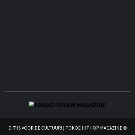
𝗣
𝗛𝗜
DIT IS VOOR DE CULTUUR! | POKOE HIPHOP MAGAZINE ©